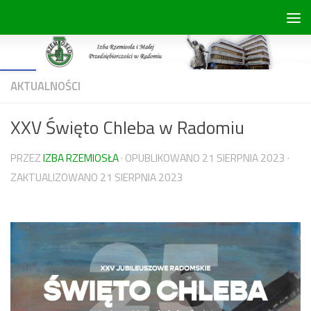
Skip to content
Open toolbar
AKTUALNOŚCI
XXV Święto Chleba w Radomiu
PRZEZ
IZBA RZEMIOSŁA
· OPUBLIKOWANO
21 SIERPNIA 2023
·
ZAKTUALIZOWANO
21 SIERPNIA 2023