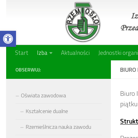
Skip to content
Open toolbar
Start
Izba
Aktualności
Jednostki organ
BIURO 
OBSERWUJ:
Biuro 
Oświata zawodowa
piątku
Kształcenie dualne
Strukt
Rzemieślnicza nauka zawodu
Prezes