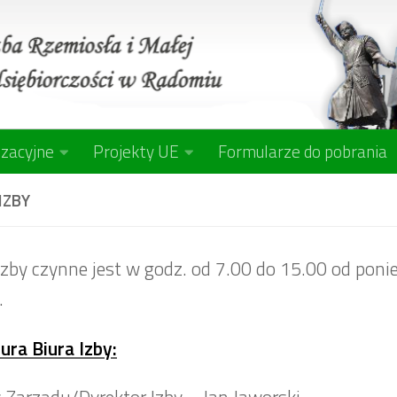
izacyjne
Projekty UE
Formularze do pobrania
IZBY
Izby czynne jest w godz. od 7.00 do 15.00 od poni
.
ura Biura Izby:
 Zarządu/Dyrektor Izby – Jan Jaworski