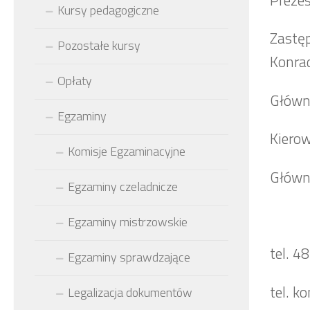
Kursy pedagogiczne
Zastęp
Pozostałe kursy
Konra
Opłaty
Główn
Egzaminy
Kierow
Komisje Egzaminacyjne
Główny
Egzaminy czeladnicze
Egzaminy mistrzowskie
tel. 4
Egzaminy sprawdzające
tel. k
Legalizacja dokumentów