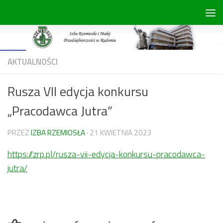
Skip to content
Open toolbar
AKTUALNOŚCI
Rusza VII edycja konkursu
„Pracodawca Jutra”
PRZEZ
IZBA RZEMIOSŁA
·
21 KWIETNIA 2023
https://zrp.pl/rusza-vii-edycja-konkursu-pracodawca-
jutra/