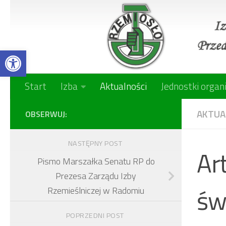
Skip to content
Open toolbar
Start
Izba
Aktualności
Jednostki organ
AKTUA
OBSERWUJ:
NASTĘPNY POST
Ar
Pismo Marszałka Senatu RP do
Prezesa Zarządu Izby
św
Rzemieślniczej w Radomiu
POPRZEDNI POST