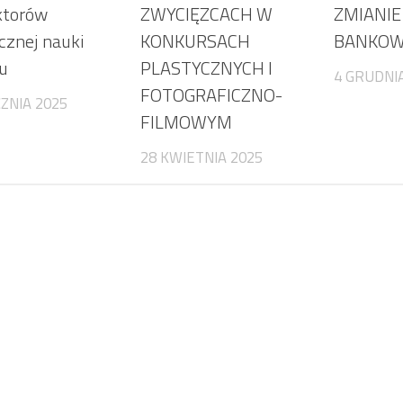
ktorów
ZWYCIĘZCACH W
ZMIANI
cznej nauki
KONKURSACH
BANKOW
u
PLASTYCZNYCH I
4 GRUDNI
FOTOGRAFICZNO-
CZNIA 2025
FILMOWYM
28 KWIETNIA 2025