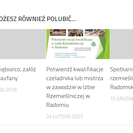
OŻESZ RÓWNIEŻ POLUBIĆ…
iębiorco, załóż
Potwierdź kwalifikacje
Spotkani
 zaufany
czeladnika lub mistrza
rzemieśl
w zawodzie w Izbie
Radomsk
GO 2018
Rzemieślniczej w
15 GRUDN
Radomiu
24 LUTEGO 2023