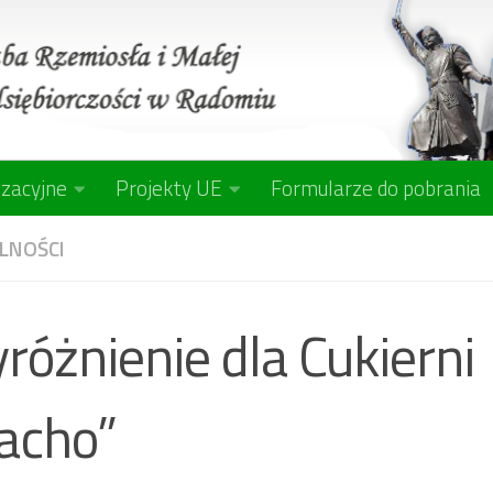
izacyjne
Projekty UE
Formularze do pobrania
LNOŚCI
różnienie dla Cukierni
iacho”