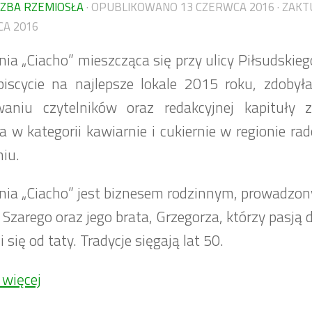
IZBA RZEMIOSŁA
· OPUBLIKOWANO
13 CZERWCA 2016
· ZAK
A 2016
nia „Ciacho” mieszcząca się przy ulicy Piłsudskie
biscycie na najlepsze lokale 2015 roku, zdobył
waniu czytelników oraz redakcyjnej kapituły z
a w kategorii kawiarnie i cukiernie w regionie r
iu.
nia „Ciacho” jest biznesem rodzinnym, prowadzo
Szarego oraz jego brata, Grzegorza, którzy pasją 
i się od taty. Tradycje sięgają lat 50.
 więcej