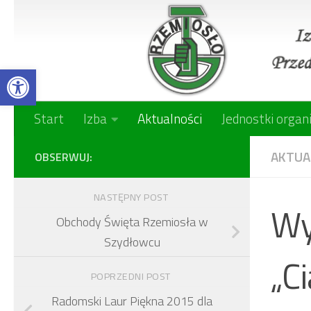
Skip to content
Open toolbar
Start
Izba
Aktualności
Jednostki organ
AKTUA
OBSERWUJ:
NASTĘPNY POST
Wy
Obchody Święta Rzemiosła w
Szydłowcu
„C
POPRZEDNI POST
Radomski Laur Piękna 2015 dla