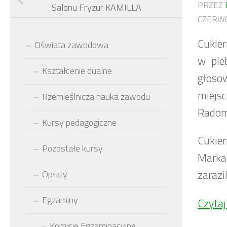
PRZEZ
Salonu Fryzur KAMILLA
CZERWC
Cukier
Oświata zawodowa
w ple
Kształcenie dualne
głoso
miejsc
Rzemieślnicza nauka zawodu
Radom
Kursy pedagogiczne
Cukier
Pozostałe kursy
Marka 
zarazil
Opłaty
Egzaminy
Czytaj
Komisje Egzaminacyjne