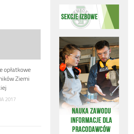
e opłatkowe
ników Ziemi
iej
IA 2017