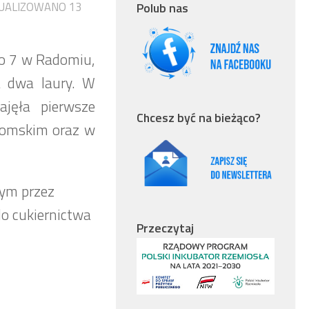
TUALIZOWANO
13
Polub nas
go 7 w Radomiu,
a dwa laury. W
ajęła pierwsze
Chcesz być na bieżąco?
adomskim oraz w
nym przez
do cukiernictwa
Przeczytaj