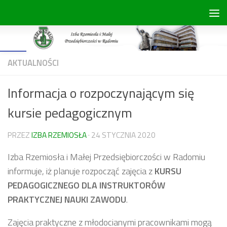
Skip to content
Open toolbar
AKTUALNOŚCI
Informacja o rozpoczynającym się
kursie pedagogicznym
PRZEZ
IZBA RZEMIOSŁA
·
24 STYCZNIA 2020
Izba Rzemiosła i Małej Przedsiębiorczości w Radomiu
informuje, iż planuje rozpocząć zajęcia z
KURSU
PEDAGOGICZNEGO DLA INSTRUKTORÓW
PRAKTYCZNEJ NAUKI ZAWODU
.
Zajęcia praktyczne z młodocianymi pracownikami mogą