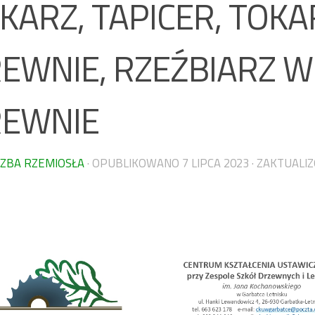
KARZ, TAPICER, TOK
EWNIE, RZEŹBIARZ W
EWNIE
IZBA RZEMIOSŁA
· OPUBLIKOWANO
7 LIPCA 2023
· ZAKTUAL