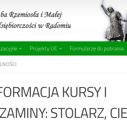
izacyjne
Projekty UE
Formularze do pobrania
LNOŚCI
FORMACJA KURSY I
ZAMINY: STOLARZ, CIE