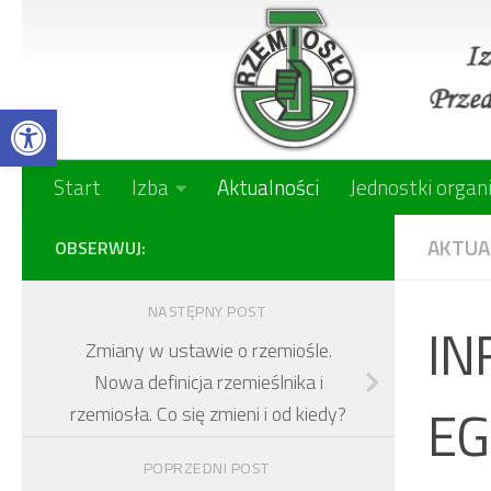
Skip to content
Open toolbar
Start
Izba
Aktualności
Jednostki organ
AKTUA
OBSERWUJ:
NASTĘPNY POST
IN
Zmiany w ustawie o rzemiośle.
Nowa definicja rzemieślnika i
EG
rzemiosła. Co się zmieni i od kiedy?
POPRZEDNI POST